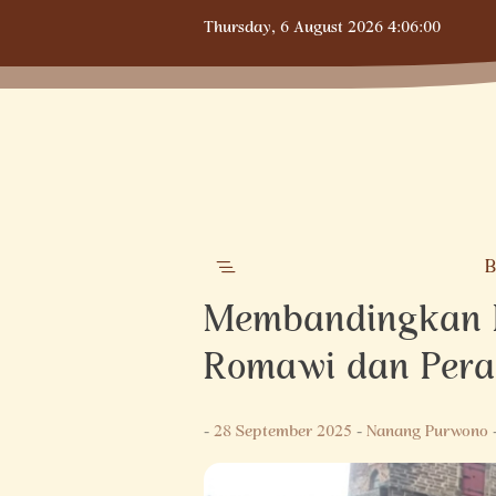
Skip
Thursday,
6 August 2026
4:06:01
to
content
B
Membandingkan 
Romawi dan Pera
-
28 September 2025
-
Nanang Purwono
-