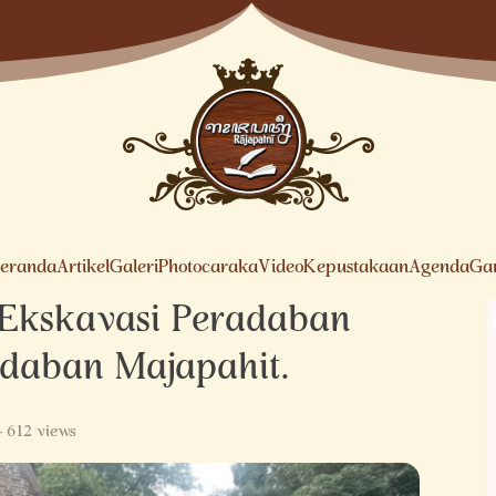
eranda
Artikel
Galeri
Photocaraka
Video
Kepustakaan
Agenda
Ga
Ekskavasi Peradaban
daban Majapahit.
 612 views