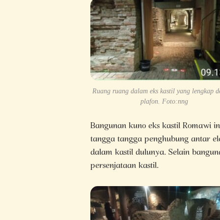
Ruang ruang dalam eks kastil yang lengkap 
plafon. Foto:nng
Bangunan kuno eks kastil Romawi in
tangga tangga penghubung antar el
dalam kastil dulunya. Selain bangun
persenjataan kastil.