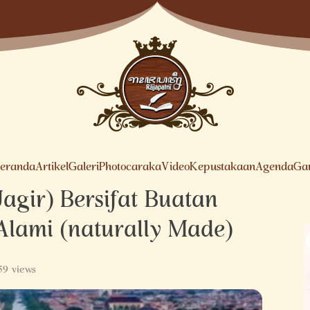
eranda
Artikel
Galeri
Photocaraka
Video
Kepustakaan
Agenda
Ga
Jagir) Bersifat Buatan
lami (naturally Made)
59 views