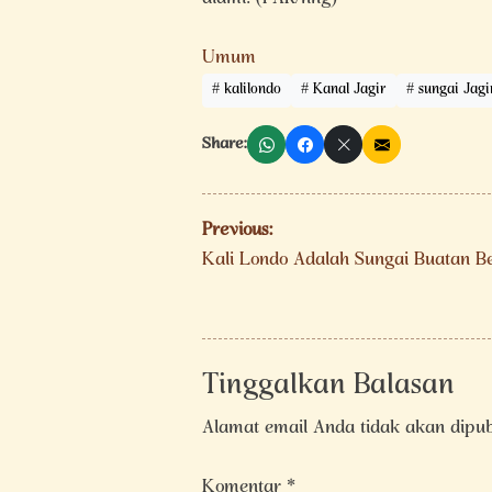
Umum
kalilondo
Kanal Jagir
sungai Jagi
Share:
Navigasi
Previous:
pos
Kali Londo Adalah Sungai Buatan B
Tinggalkan Balasan
Alamat email Anda tidak akan dipub
Komentar
*