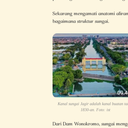
Sekarang mengamati anatomi aliran s
bagaimana struktur sungai.
Kanal sungai Jagir adalah kanal buatan t
1830-an. Foto: ist
Dari Dam Wonokromo, sungai mengalir