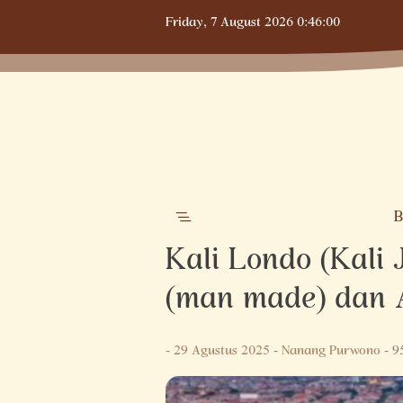
Skip
Friday,
7 August 2026
0:46:01
to
content
B
Kali Londo (Kali 
(man made) dan A
-
29 Agustus 2025
-
Nanang Purwono
- 9