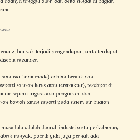
ta adanya tanggul alam dan delta sungai di bagian
imen.
rkelok
t tenang, banyak terjadi pengendapan, serta terdapat
 disebut meander.
n manusia (man made) adalah bentuk dan
eperti saluran lurus atau terstruktur), terdapat di
air seperti irigasi atau pengairan, dan
an bawah tanah seperti pada sistem air buatan
asa lalu adalah daerah industri serta perkebunan,
abrik minyak, pabrik gula juga pernah ada