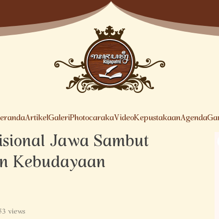
eranda
Artikel
Galeri
Photocaraka
Video
Kepustakaan
Agenda
Ga
disional Jawa Sambut
an Kebudayaan
53 views