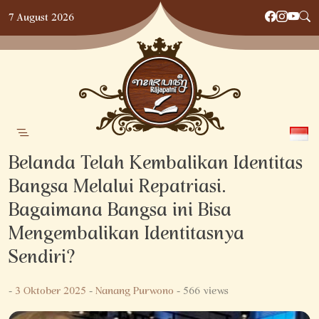
Skip
7 August 2026
to
content
Belanda Telah Kembalikan Identitas
Bangsa Melalui Repatriasi.
Bagaimana Bangsa ini Bisa
Mengembalikan Identitasnya
Sendiri?
-
3 Oktober 2025
-
Nanang Purwono
- 566 views