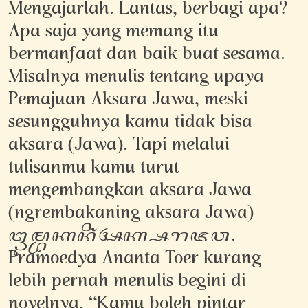
Mengajarlah. Lantas, berbagi apa?
Apa saja yang memang itu
bermanfaat dan baik buat sesama.
Misalnya menulis tentang upaya
Pemajuan Aksara Jawa, meski
sesungguhnya kamu tidak bisa
aksara (Jawa). Tapi melalui
tulisanmu kamu turut
mengembangkan aksara Jawa
(ngrembakaning aksara Jawa)
ꦔꦿꦼꦩ꧀ꦧꦏꦤꦶꦁꦄꦏ꧀ꦱꦫꦗꦮ.
Pramoedya Ananta Toer kurang
lebih pernah menulis begini di
novelnya, “Kamu boleh pintar