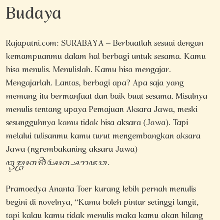
Budaya
Rajapatni.com: SURABAYA – Berbuatlah sesuai dengan
kemampuanmu dalam hal berbagi untuk sesama. Kamu
bisa menulis. Menulislah. Kamu bisa mengajar.
Mengajarlah. Lantas, berbagi apa? Apa saja yang
memang itu bermanfaat dan baik buat sesama. Misalnya
menulis tentang upaya Pemajuan Aksara Jawa, meski
sesungguhnya kamu tidak bisa aksara (Jawa). Tapi
melalui tulisanmu kamu turut mengembangkan aksara
Jawa (ngrembakaning aksara Jawa)
ꦔꦿꦼꦩ꧀ꦧꦏꦤꦶꦁꦄꦏ꧀ꦱꦫꦗꦮ.
Pramoedya Ananta Toer kurang lebih pernah menulis
begini di novelnya, “Kamu boleh pintar setinggi langit,
tapi kalau kamu tidak menulis maka kamu akan hilang