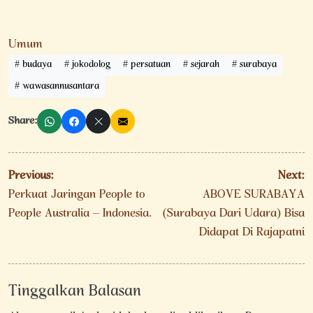
Umum
budaya
jokodolog
persatuan
sejarah
surabaya
wawasannusantara
Share:
Navigasi
Previous:
Next:
pos
Perkuat Jaringan People to
ABOVE SURABAYA
People Australia – Indonesia.
(Surabaya Dari Udara) Bisa
Didapat Di Rajapatni
Tinggalkan Balasan